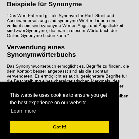
Beispiele für Synonyme
"Das Wort Fahrrad gilt als Synonym für Rad. Streit und
Auseinandersetzung sind synonyme Wörter. Lieben und
verliebt sein sind synonyme Wörter. Angst und Ängstlichkeit
sind zwei Synonyme, die man in diesem Wörterbuch der
Online-Synonyme finden kann."
Verwendung eines
Synonymwörterbuchs
Das Synonymwörterbuch ermöglicht es, Begriffe zu finden, die
dem Kontext besser angepasst sind als die spontan
verwendeten. Es ermöglicht es auch, geeignetere Begriffe für
die Beschreibung eines charakteristischen Merkmals, des
Zwecks, der Funktion usw. der Sache, des Wesens und der
fraglichen Handlung zu finden. Schließlich vermeidet das
This website uses cookies to ensure you get
Synonymwörterbuch die Wiederholung von Wörtern im selben
Text, um den Schreibstil zu verbessern.
the best experience on our website.
Learn more
Got it!