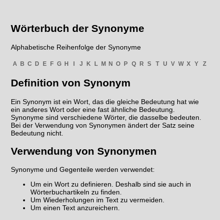
Wörterbuch der Synonyme
Alphabetische Reihenfolge der Synonyme
A
B
C
D
E
F
G
H
I
J
K
L
M
N
O
P
Q
R
S
T
U
V
W
X
Y
Z
Definition von Synonym
Ein Synonym ist ein Wort, das die gleiche Bedeutung hat wie
ein anderes Wort oder eine fast ähnliche Bedeutung.
Synonyme sind verschiedene Wörter, die dasselbe bedeuten.
Bei der Verwendung von Synonymen ändert der Satz seine
Bedeutung nicht.
Verwendung von Synonymen
Synonyme und Gegenteile werden verwendet:
Um ein Wort zu definieren. Deshalb sind sie auch in
Wörterbuchartikeln zu finden.
Um Wiederholungen im Text zu vermeiden.
Um einen Text anzureichern.