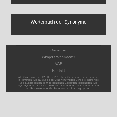
Wörterbuch der Synonyme
Gegenteil
Widgets Webmaster
AGB
Kontakt
Alle-Synonyme.de © 2010 - 2017. Diese Synonyme dienen nur der
Information. Die Nutzung des Synonym-Wörterbuches ist kostenlos
und ausschließlich dem persönlichen Gebrauch vorbehalten. Die
Synonyme der auf dieser Website präsentierten Wörter werden von
der Redaktion von Alle-Synonyme.de herausgegeben.