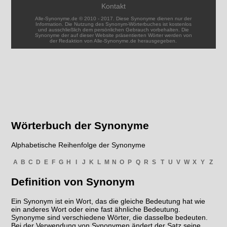
Kontakt
Alle-Synonyme.de © 2010 - 2017. Diese Synonyme dienen nur der
Information. Die Nutzung des Synonym-Wörterbuches ist kostenlos
und ausschließlich dem persönlichen Gebrauch vorbehalten. Die
Synonyme der auf dieser Website präsentierten Wörter werden von
der Redaktion von Alle-Synonyme.de herausgegeben.
Wörterbuch der Synonyme
Alphabetische Reihenfolge der Synonyme
A
B
C
D
E
F
G
H
I
J
K
L
M
N
O
P
Q
R
S
T
U
V
W
X
Y
Z
Definition von Synonym
Ein Synonym ist ein Wort, das die gleiche Bedeutung hat wie
ein anderes Wort oder eine fast ähnliche Bedeutung.
Synonyme sind verschiedene Wörter, die dasselbe bedeuten.
Bei der Verwendung von Synonymen ändert der Satz seine