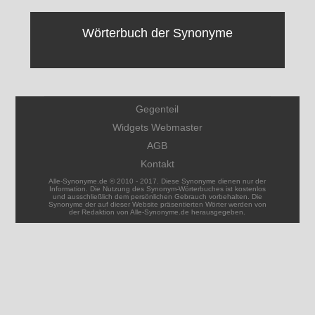
Wörterbuch der Synonyme
Gegenteil
Widgets Webmaster
AGB
Kontakt
Alle-Synonyme.de © 2010 - 2017. Diese Synonyme dienen nur der
Information. Die Nutzung des Synonym-Wörterbuches ist kostenlos
und ausschließlich dem persönlichen Gebrauch vorbehalten. Die
Synonyme der auf dieser Website präsentierten Wörter werden von
der Redaktion von Alle-Synonyme.de herausgegeben.