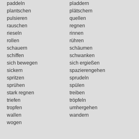
paddeln
pladdern
plantschen
plätschern
pulsieren
quellen
rauschen
regnen
rieseln
rinnen
rollen
rühren
schauern
schäumen
schiffen
schwanken
sich bewegen
sich ergießen
sickern
spazierengehen
spritzen
sprudeln
sprühen
spülen
stark regnen
treiben
triefen
tröpfeln
tropfen
umhergehen
wallen
wandern
wogen