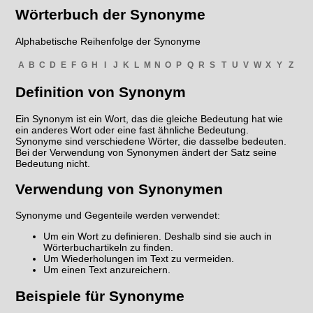
Wörterbuch der Synonyme
Alphabetische Reihenfolge der Synonyme
A
B
C
D
E
F
G
H
I
J
K
L
M
N
O
P
Q
R
S
T
U
V
W
X
Y
Z
Definition von Synonym
Ein Synonym ist ein Wort, das die gleiche Bedeutung hat wie
ein anderes Wort oder eine fast ähnliche Bedeutung.
Synonyme sind verschiedene Wörter, die dasselbe bedeuten.
Bei der Verwendung von Synonymen ändert der Satz seine
Bedeutung nicht.
Verwendung von Synonymen
Synonyme und Gegenteile werden verwendet:
Um ein Wort zu definieren. Deshalb sind sie auch in
Wörterbuchartikeln zu finden.
Um Wiederholungen im Text zu vermeiden.
Um einen Text anzureichern.
Beispiele für Synonyme