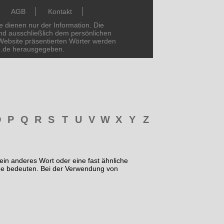
AGB
Kontakt
dienen nur der Information. Die
d ausschließlich dem persönlichen
Website präsentierten Wörter werden
e.de herausgegeben.
O
P
Q
R
S
T
U
V
W
X
Y
Z
ein anderes Wort oder eine fast ähnliche
be bedeuten. Bei der Verwendung von