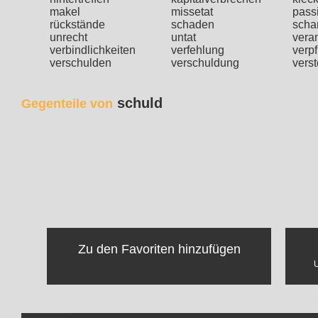
makel
missetat
pass
rückstände
schaden
scha
unrecht
untat
vera
verbindlichkeiten
verfehlung
verpf
verschulden
verschuldung
vers
schuld
Gegenteile von
Zu den Favoriten hinzufügen