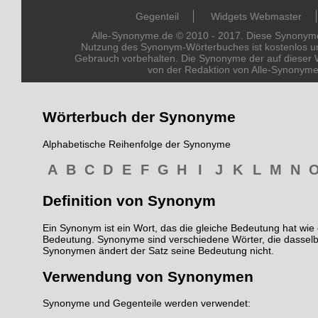
Gegenteil
Widgets Webmaster
Alle-Synonyme.de © 2010 - 2017. Diese Synonyme 
Nutzung des Synonym-Wörterbuches ist kostenlos un
Gebrauch vorbehalten. Die Synonyme der auf dieser 
von der Redaktion von Alle-Synonym
Wörterbuch der Synonyme
Alphabetische Reihenfolge der Synonyme
A
B
C
D
E
F
G
H
I
J
K
L
M
N
Definition von Synonym
Ein Synonym ist ein Wort, das die gleiche Bedeutung hat wie 
Bedeutung. Synonyme sind verschiedene Wörter, die dassel
Synonymen ändert der Satz seine Bedeutung nicht.
Verwendung von Synonymen
Synonyme und Gegenteile werden verwendet: