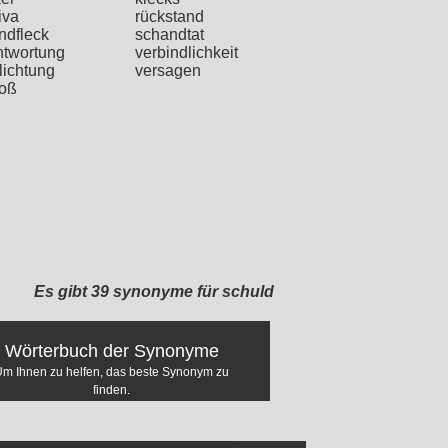
iva
rückstand
ndfleck
schandtat
ntwortung
verbindlichkeit
lichtung
versagen
toß
Es gibt 39 synonyme für schuld
Wörterbuch der Synonyme
Um Ihnen zu helfen, das beste Synonym zu
finden.