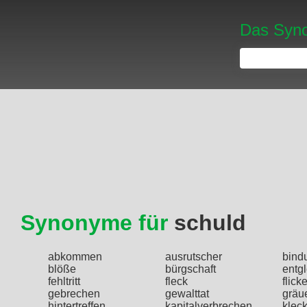
Das Syno
Synonyme für
schuld
abkommen
ausrutscher
bind
blöße
bürgschaft
entg
fehltritt
fleck
flick
gebrechen
gewalttat
gräue
hintertreffen
kapitalverbrechen
klec