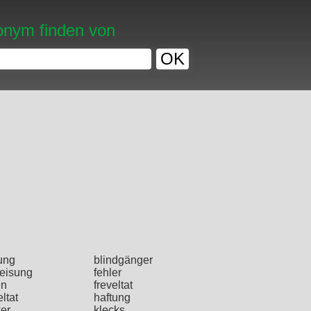
nym finden von
OK
ung
blindgänger
leisung
fehler
en
freveltat
ltat
haftung
ker
klecks