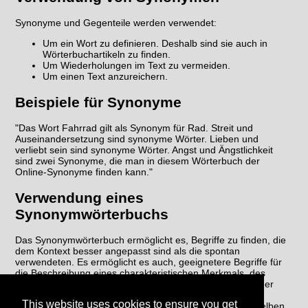
Synonyme und Gegenteile werden verwendet:
Um ein Wort zu definieren. Deshalb sind sie auch in
Wörterbuchartikeln zu finden.
Um Wiederholungen im Text zu vermeiden.
Um einen Text anzureichern.
Beispiele für Synonyme
"Das Wort Fahrrad gilt als Synonym für Rad. Streit und
Auseinandersetzung sind synonyme Wörter. Lieben und
verliebt sein sind synonyme Wörter. Angst und Ängstlichkeit
sind zwei Synonyme, die man in diesem Wörterbuch der
Online-Synonyme finden kann."
Verwendung eines
Synonymwörterbuchs
Das Synonymwörterbuch ermöglicht es, Begriffe zu finden, die
dem Kontext besser angepasst sind als die spontan
verwendeten. Es ermöglicht es auch, geeignetere Begriffe für
die Beschreibung eines charakteristischen Merkmals, des
Zwecks, der Funktion usw. der Sache, des Wesens und der
fraglichen Handlung zu finden. Schließlich vermeidet das
This website uses cookies to ensure you get
Synonymwörterbuch die Wiederholung von Wörtern im selben