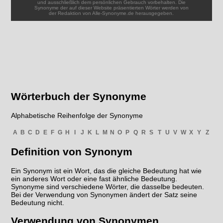
und ausschließlich dem persönlichen Gebrauch vorbehalten. Die
Synonyme der auf dieser Website präsentierten Wörter werden von
der Redaktion von Alle-Synonyme.de herausgegeben.
Wörterbuch der Synonyme
Alphabetische Reihenfolge der Synonyme
A
B
C
D
E
F
G
H
I
J
K
L
M
N
O
P
Q
R
S
T
U
V
W
X
Y
Z
Definition von Synonym
Ein Synonym ist ein Wort, das die gleiche Bedeutung hat wie
ein anderes Wort oder eine fast ähnliche Bedeutung.
Synonyme sind verschiedene Wörter, die dasselbe bedeuten.
Bei der Verwendung von Synonymen ändert der Satz seine
Bedeutung nicht.
Verwendung von Synonymen