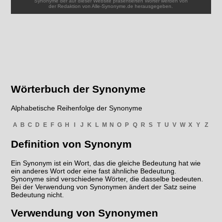
Synonyme der auf dieser Website präsentierten Wörter werden von
der Redaktion von Alle-Synonyme.de herausgegeben.
Wörterbuch der Synonyme
Alphabetische Reihenfolge der Synonyme
A
B
C
D
E
F
G
H
I
J
K
L
M
N
O
P
Q
R
S
T
U
V
W
X
Y
Z
Definition von Synonym
Ein Synonym ist ein Wort, das die gleiche Bedeutung hat wie
ein anderes Wort oder eine fast ähnliche Bedeutung.
Synonyme sind verschiedene Wörter, die dasselbe bedeuten.
Bei der Verwendung von Synonymen ändert der Satz seine
Bedeutung nicht.
Verwendung von Synonymen