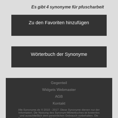
Es gibt 4 synonyme für pfuscharbeit
Zu den Favoriten hinzufügen
Wörterbuch der Synonyme
Gegenteil
Widgets Webmaster
AGB
Kontakt
Alle-Synonyme.de © 2010 - 2017. Diese Synonyme dienen nur der
Information. Die Nutzung des Synonym-Wörterbuches ist kostenlos
und ausschließlich dem persönlichen Gebrauch vorbehalten. Die