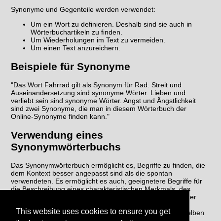
Synonyme und Gegenteile werden verwendet:
Um ein Wort zu definieren. Deshalb sind sie auch in
Wörterbuchartikeln zu finden.
Um Wiederholungen im Text zu vermeiden.
Um einen Text anzureichern.
Beispiele für Synonyme
"Das Wort Fahrrad gilt als Synonym für Rad. Streit und
Auseinandersetzung sind synonyme Wörter. Lieben und
verliebt sein sind synonyme Wörter. Angst und Ängstlichkeit
sind zwei Synonyme, die man in diesem Wörterbuch der
Online-Synonyme finden kann."
Verwendung eines
Synonymwörterbuchs
Das Synonymwörterbuch ermöglicht es, Begriffe zu finden, die
dem Kontext besser angepasst sind als die spontan
verwendeten. Es ermöglicht es auch, geeignetere Begriffe für
die Beschreibung eines charakteristischen Merkmals, des
Zwecks, der Funktion usw. der Sache, des Wesens und der
fraglichen Handlung zu finden. Schließlich vermeidet das
This website uses cookies to ensure you get
Synonymwörterbuch die Wiederholung von Wörtern im selben
Text, um den Schreibstil zu verbessern.