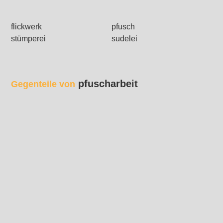
flickwerk
pfusch
stümperei
sudelei
pfuscharbeit
Gegenteile von