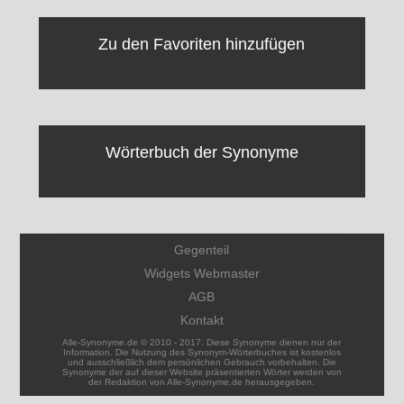
Zu den Favoriten hinzufügen
Wörterbuch der Synonyme
Gegenteil
Widgets Webmaster
AGB
Kontakt
Alle-Synonyme.de © 2010 - 2017. Diese Synonyme dienen nur der
Information. Die Nutzung des Synonym-Wörterbuches ist kostenlos
und ausschließlich dem persönlichen Gebrauch vorbehalten. Die
Synonyme der auf dieser Website präsentierten Wörter werden von
der Redaktion von Alle-Synonyme.de herausgegeben.