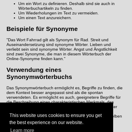
Um ein Wort zu definieren. Deshalb sind sie auch in
Wörterbuchartikeln zu finden.
Um Wiederholungen im Text zu vermeiden.
Um einen Text anzureichern.
Beispiele für Synonyme
"Das Wort Fahrrad gilt als Synonym für Rad. Streit und
Auseinandersetzung sind synonyme Wörter. Lieben und
verliebt sein sind synonyme Wörter. Angst und Ängstlichkeit
sind zwei Synonyme, die man in diesem Wörterbuch der
Online-Synonyme finden kann."
Verwendung eines
Synonymwörterbuchs
Das Synonymwörterbuch ermöglicht es, Begriffe zu finden, die
dem Kontext besser angepasst sind als die spontan
verwendeten. Es ermöglicht es auch, geeignetere Begriffe für
die Beschreibung eines charakteristischen Merkmals, des
Zwecks, der Funktion usw. der Sache, des Wesens und der
fraglichen Handlung zu finden. Schließlich vermeidet das
This website uses cookies to ensure you get
Synonymwörterbuch die Wiederholung von Wörtern im selben
Text, um den Schreibstil zu verbessern.
the best experience on our website.
Learn more