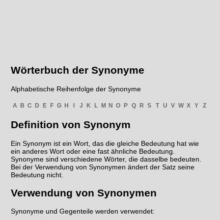
Wörterbuch der Synonyme
Alphabetische Reihenfolge der Synonyme
A
B
C
D
E
F
G
H
I
J
K
L
M
N
O
P
Q
R
S
T
U
V
W
X
Y
Z
Definition von Synonym
Ein Synonym ist ein Wort, das die gleiche Bedeutung hat wie
ein anderes Wort oder eine fast ähnliche Bedeutung.
Synonyme sind verschiedene Wörter, die dasselbe bedeuten.
Bei der Verwendung von Synonymen ändert der Satz seine
Bedeutung nicht.
Verwendung von Synonymen
Synonyme und Gegenteile werden verwendet: