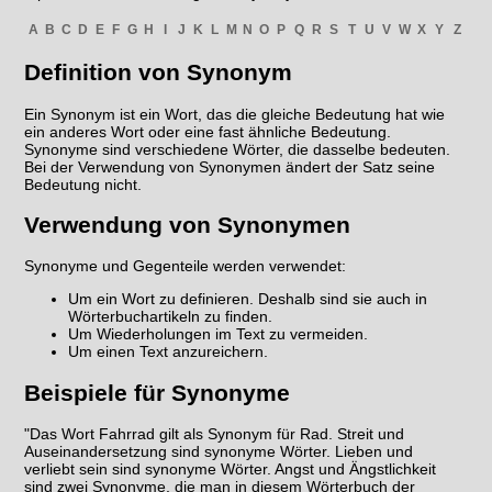
A
B
C
D
E
F
G
H
I
J
K
L
M
N
O
P
Q
R
S
T
U
V
W
X
Y
Z
Definition von Synonym
Ein Synonym ist ein Wort, das die gleiche Bedeutung hat wie
ein anderes Wort oder eine fast ähnliche Bedeutung.
Synonyme sind verschiedene Wörter, die dasselbe bedeuten.
Bei der Verwendung von Synonymen ändert der Satz seine
Bedeutung nicht.
Verwendung von Synonymen
Synonyme und Gegenteile werden verwendet:
Um ein Wort zu definieren. Deshalb sind sie auch in
Wörterbuchartikeln zu finden.
Um Wiederholungen im Text zu vermeiden.
Um einen Text anzureichern.
Beispiele für Synonyme
"Das Wort Fahrrad gilt als Synonym für Rad. Streit und
Auseinandersetzung sind synonyme Wörter. Lieben und
verliebt sein sind synonyme Wörter. Angst und Ängstlichkeit
sind zwei Synonyme, die man in diesem Wörterbuch der