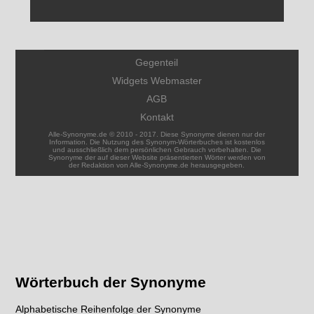
Gegenteil
Widgets Webmaster
AGB
Kontakt
Alle-Synonyme.de © 2010 - 2017. Diese Synonyme dienen nur der
Information. Die Nutzung des Synonym-Wörterbuches ist kostenlos
und ausschließlich dem persönlichen Gebrauch vorbehalten. Die
Synonyme der auf dieser Website präsentierten Wörter werden von
der Redaktion von Alle-Synonyme.de herausgegeben.
Wörterbuch der Synonyme
Alphabetische Reihenfolge der Synonyme