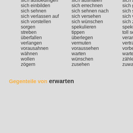
sich ausbedingen
sich ausmalen
sich
sich einbilden
sich errechnen
sich
sich sehnen
sich sehnen nach
sich
sich verlassen auf
sich versehen
sich
sich vorstellen
sich wünschen
sich
sorgen
spekulieren
spek
streben
tippen
toll 
überfallen
überlegen
vera
verlangen
vermuten
vert
vorausahnen
voraussehen
vorbe
wähnen
warten
wart
wollen
wünschen
zähl
zögern
zusehen
zuwa
erwarten
Gegenteile von