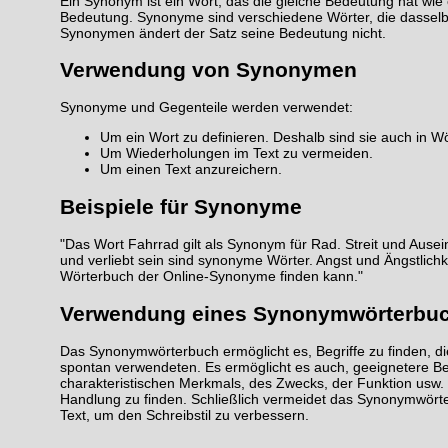
Ein Synonym ist ein Wort, das die gleiche Bedeutung hat wie 
Bedeutung. Synonyme sind verschiedene Wörter, die dassel
Synonymen ändert der Satz seine Bedeutung nicht.
Verwendung von Synonymen
Synonyme und Gegenteile werden verwendet:
Um ein Wort zu definieren. Deshalb sind sie auch in Wö
Um Wiederholungen im Text zu vermeiden.
Um einen Text anzureichern.
Beispiele für Synonyme
"Das Wort Fahrrad gilt als Synonym für Rad. Streit und Aus
und verliebt sein sind synonyme Wörter. Angst und Ängstlich
Wörterbuch der Online-Synonyme finden kann."
Verwendung eines Synonymwörterbu
Das Synonymwörterbuch ermöglicht es, Begriffe zu finden, di
spontan verwendeten. Es ermöglicht es auch, geeignetere Beg
charakteristischen Merkmals, des Zwecks, der Funktion usw.
Handlung zu finden. Schließlich vermeidet das Synonymwört
Text, um den Schreibstil zu verbessern.