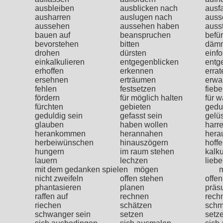
ausbleiben
ausblicken nach
ausf
ausharren
auslugen nach
auss
aussehen
aussehen haben
auss
bauen auf
beanspruchen
befü
bevorstehen
bitten
däm
drohen
dürsten
einfo
einkalkulieren
entgegenblicken
entg
erhoffen
erkennen
errat
ersehnen
erträumen
erwa
fehlen
festsetzen
fiebe
fördern
für möglich halten
für w
fürchten
gebieten
gedu
geduldig sein
gefasst sein
gelü
glauben
haben wollen
harr
herankommen
herannahen
hera
herbeiwünschen
hinauszögern
hoff
hungern
im raum stehen
kalku
lauern
lechzen
lieb
mit dem gedanken spielen
mögen
nicht zweifeln
offen stehen
offe
phantasieren
planen
präs
raffen auf
rechnen
rech
riechen
schätzen
schm
schwanger sein
setzen
setz