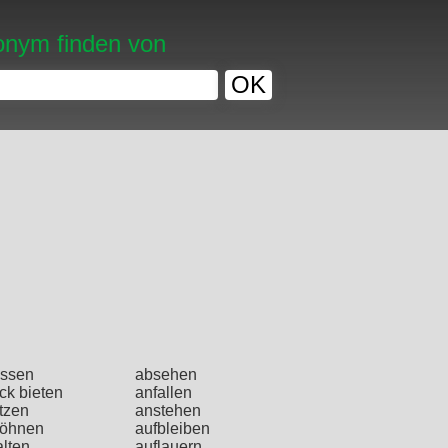
nym finden von
OK
ssen
absehen
ck bieten
anfallen
tzen
anstehen
öhnen
aufbleiben
alten
auflauern