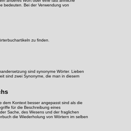
ein anderes Wort oder eine fast ähnliche
be bedeuten. Bei der Verwendung von
rterbuchartikeln zu finden.
einandersetzung sind synonyme Wörter. Lieben
keit sind zwei Synonyme, die man in diesem
chs
e dem Kontext besser angepasst sind als die
riffe für die Beschreibung eines
 der Sache, des Wesens und der fraglichen
erbuch die Wiederholung von Wörtern im selben