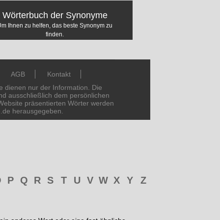
Wörterbuch der Synonyme
Um Ihnen zu helfen, das beste Synonym zu
finden.
AGB
Kontakt
dienen nur der Information. Die
d ausschließlich dem persönlichen
Website präsentierten Wörter werden
e.de herausgegeben.
O
P
Q
R
S
T
U
V
W
X
Y
Z