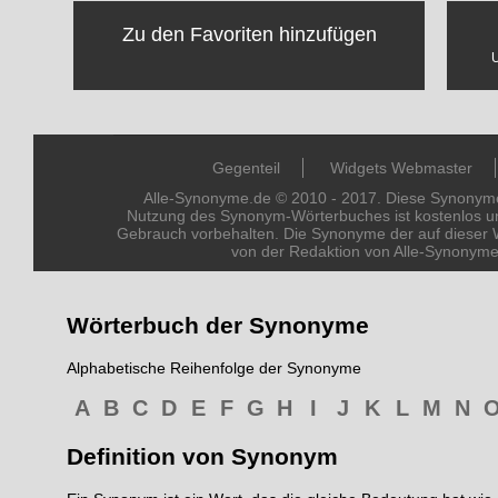
Zu den Favoriten hinzufügen
Gegenteil
Widgets Webmaster
Alle-Synonyme.de © 2010 - 2017. Diese Synonyme 
Nutzung des Synonym-Wörterbuches ist kostenlos un
Gebrauch vorbehalten. Die Synonyme der auf dieser 
von der Redaktion von Alle-Synonym
Wörterbuch der Synonyme
Alphabetische Reihenfolge der Synonyme
A
B
C
D
E
F
G
H
I
J
K
L
M
N
Definition von Synonym