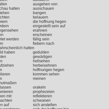
allen
ausgehen von
chau halten
ausschauen
tehen
bangen
rchten
belauern
mern
die hoffnung hegen
rdern
eingestellt sein auf
egensehen
erahnen
en
erscheinen
rtet werden
fällig sein
rn
fiebern nach
ahrscheinlich halten
ld haben
gedulden
sten
gewärtigen
en
hellsehen
ufziehen
herbeisehnen
en
hoffnungen hegen
lieren
kommen sehen
en
meinen
mutmaßen
nlassen
orakeln
umieren
prophezeien
nen mit
reflektieren
achten
schwanen
en auf
sich anstellen