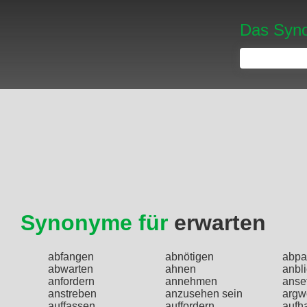
Das Syno
Synonyme für
erwarten
abfangen
abnötigen
abpa
abwarten
ahnen
anbli
anfordern
annehmen
anse
anstreben
anzusehen sein
argw
auffassen
auffordern
aufh