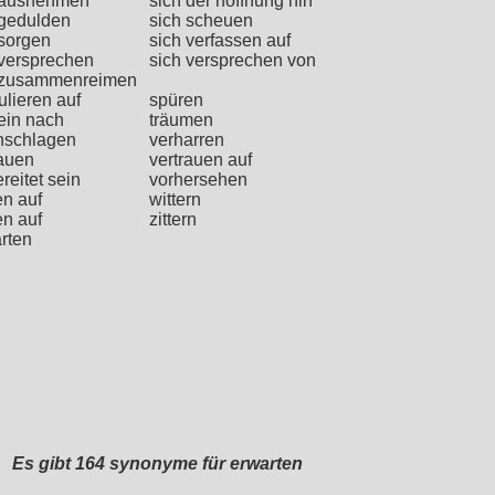
 ausnehmen
sich der hoffnung hin
 gedulden
sich scheuen
 sorgen
sich verfassen auf
 versprechen
sich versprechen von
 zusammenreimen
ulieren auf
spüren
sein nach
träumen
nschlagen
verharren
rauen
vertrauen auf
reitet sein
vorhersehen
en auf
wittern
en auf
zittern
rten
Es gibt 164 synonyme für erwarten